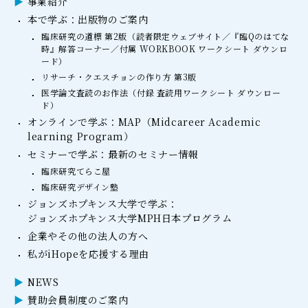
事業紹介
本で学ぶ：出版物のご案内
臨床研究の道標 第2版（読者限定ウェブサイト／『臨Qのはてな
時』解答コーナー／付属 WORKBOOK ワークシート ダウンロ
ード）
リサーチ・クエスチョンの作り方 第3版
医学論文査読のお作法（付録 査読用ワークシート ダウンロー
ド）
オンラインで学ぶ：MAP（Midcareer Academic
learning Program）
セミナーで学ぶ：最新のセミナー情報
臨床研究てらこ屋
臨床研究デザイン塾
ジョンズホプキンス大学で学ぶ：
ジョンズホプキンス大学MPH日本プログラム
企業やその他の法人の方へ
私がiHopeを応援する理由
NEWS
賛助会員制度のご案内